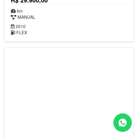
km
MANUAL
2010
FLEX