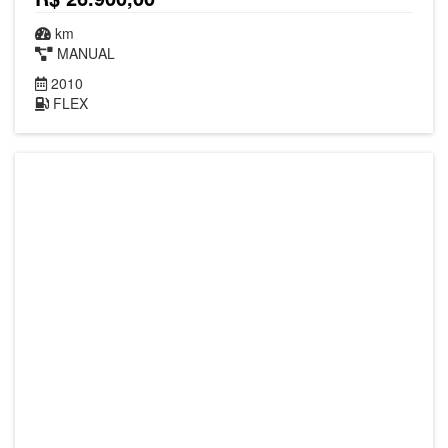
km
MANUAL
2010
FLEX