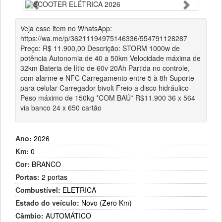
Anterior
Próximo
‎Veja esse item no WhatsApp:
https://wa.me/p/36211194975146336/554791128287
‎Preço: R$ 11.900,00 ‎Descrição: STORM 1000w de
potência Autonomia de 40 a 50km Velocidade máxima de
32km Bateria de lítio de 60v 20Ah Partida no controle,
com alarme e NFC Carregamento entre 5 à 8h Suporte
para celular Carregador bivolt Freio a disco hidráulico
Peso máximo de 150kg *COM BAÚ* R$11.900 36 x 564
via banco 24 x 650 cartão
Ano:
2026
Km:
0
Cor:
BRANCO
Portas:
2 portas
Combustível:
ELETRICA
Estado do veículo:
Novo (Zero Km)
Câmbio:
AUTOMÁTICO