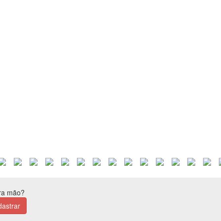
ira mão?
astrar