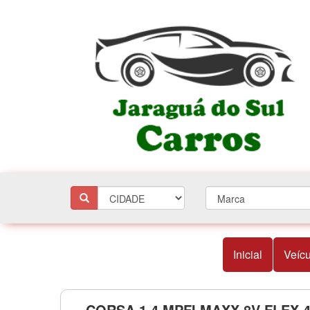
Inicial
Veícu
CORSA 1.4 MPFI MAXX 8V FLEX 