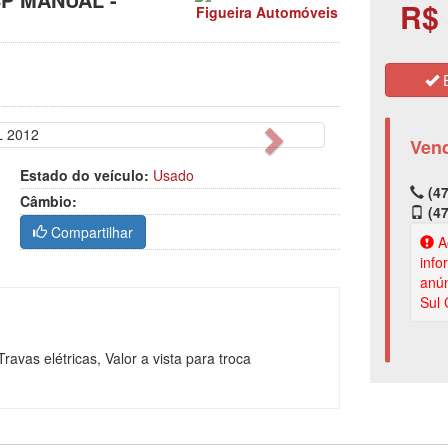
R$ 
Figueira Automóveis
E
Próximo
Ven
Estado do veículo:
Usado
(47
Câmbio:
(47
Compartilhar
Ao
info
anún
Sul 
ravas elétricas, Valor a vista para troca