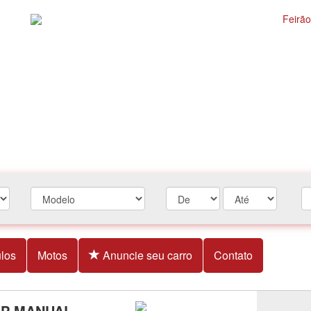
los
Motos
Anuncie seu carro
Contato
4P MANUAL -