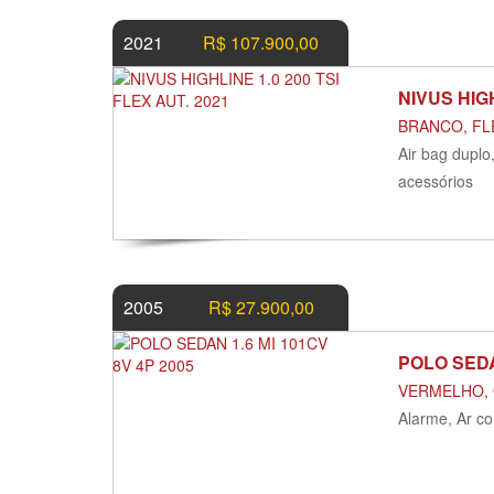
2021
R$ 107.900,00
NIVUS HIGH
BRANCO, FLE
Air bag duplo
acessórios
2005
R$ 27.900,00
POLO SEDA
VERMELHO, 
Alarme, Ar co