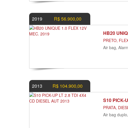
2019
R$ 56.900,00
HB20 UNIQ
PRETO, FLEX
Air bag, Alar
2013
R$ 104.900,00
S10 PICK-U
PRATA, DIES
Air bag duplo