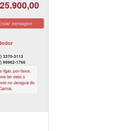
25.900,00
nviar mensagem
dedor
) 3370-3113
) 99962-1760
 ligar, por favor,
rme ter visto o
cio no Jaraguá do
Carros.