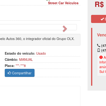
R$ 
Street Car Veiculos
E
Próximo
Ven
elo Autos 360, o integrador oficial do Grupo OLX.
(47
(47
Estado do veículo:
Usado
Ao
Câmbio:
MANUAL
info
Placa:
***-***8
anún
Sul 
Compartilhar