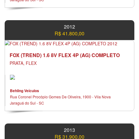
2012
R$ 41.800,00
FOX (TREND) 1.6 8V FLEX 4P (AG) COMPLETO
PRATA, FLEX
Behling Veículos
Rua Coronel Procópio Gomes De Oliveira, 1900 - Vila Nova
Jaraguá do Sul - SC
2013
R$ 31.900,00