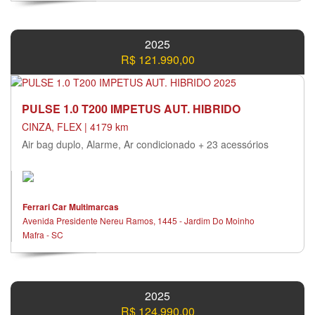
2025
R$ 121.990,00
PULSE 1.0 T200 IMPETUS AUT. HIBRIDO
CINZA, FLEX | 4179 km
Air bag duplo, Alarme, Ar condicionado + 23 acessórios
Ferrari Car Multimarcas
Avenida Presidente Nereu Ramos, 1445 - Jardim Do Moinho
Mafra - SC
2025
R$ 124.990,00