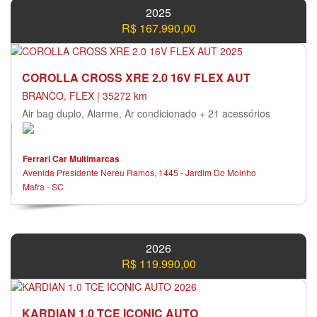
2025
R$ 167.990,00
COROLLA CROSS XRE 2.0 16V FLEX AUT
BRANCO, FLEX | 35272 km
Air bag duplo, Alarme, Ar condicionado + 21 acessórios
Ferrari Car Multimarcas
Avenida Presidente Nereu Ramos, 1445 - Jardim Do Moinho
Mafra - SC
2026
R$ 119.990,00
KARDIAN 1.0 TCE ICONIC AUTO