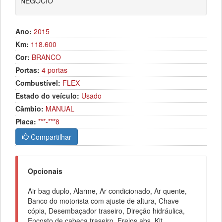
NEGOCIO
Ano:
2015
Km:
118.600
Cor:
BRANCO
Portas:
4 portas
Combustível:
FLEX
Estado do veículo:
Usado
Câmbio:
MANUAL
Placa:
***-***8
Compartilhar
Opcionais
Air bag duplo, Alarme, Ar condicionado, Ar quente,
Banco do motorista com ajuste de altura, Chave
cópia, Desembaçador traseiro, Direção hidráulica,
Encosto de cabeça traseiro, Freios abs, Kit