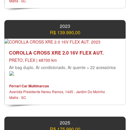
Mafra - SC
2023
R$ 139.990,00
COROLLA CROSS XRE 2.0 16V FLEX AUT.
PRETO, FLEX | 48700 km
Air bag duplo, Ar condicionado, Ar quente + 22 acessórios
Ferrari Car Multimarcas
Avenida Presidente Nereu Ramos, 1445 - Jardim Do Moinho
Mafra - SC
2025
R$ 175.990,00