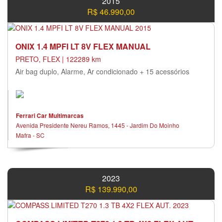
2015
R$ 46.990,00
ONIX 1.4 MPFI LT 8V FLEX MANUAL
PRETO, FLEX | 122289 km
Air bag duplo, Alarme, Ar condicionado + 15 acessórios
Ferrari Car Multimarcas
Avenida Presidente Nereu Ramos, 1445 - Jardim Do Moinho
Mafra - SC
2023
R$ 139.990,00