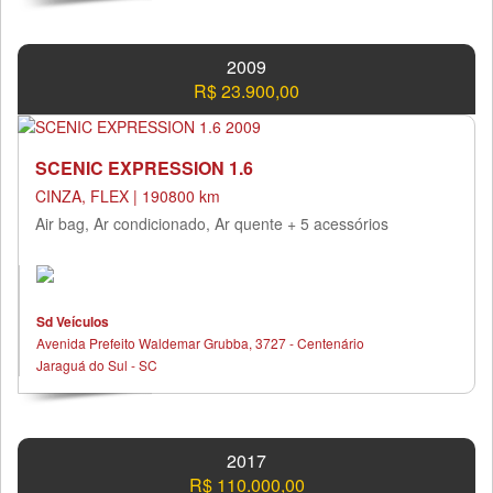
2009
R$ 23.900,00
SCENIC EXPRESSION 1.6
CINZA, FLEX | 190800 km
Air bag, Ar condicionado, Ar quente + 5 acessórios
Sd Veículos
Avenida Prefeito Waldemar Grubba, 3727 - Centenário
Jaraguá do Sul - SC
2017
R$ 110.000,00