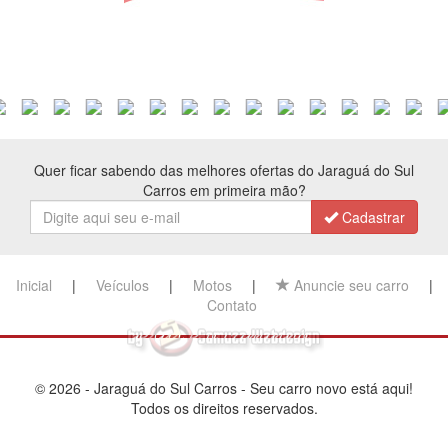
Bancos de couro
Bancos dianteiros com aquecimento
Câmbio automático
Capota marítima
Cd player
Chave cópia
Comando de áudio e telefone no volante
Computador de bordo
Quer ficar sabendo das melhores ofertas do Jaraguá do Sul
Controle automático de velocidade
Carros em primeira mão?
Controle de estabilidade
Controle de tração
Cadastrar
Desembaçador traseiro
Direção elétrica
Direção hidráulica
Inicial
|
Veículos
|
Motos
|
Anuncie seu carro
|
Disqueteira
Contato
Distribuição eletrônica de frenagem
Dvd
Encosto de cabeça traseiro
Farois mascara negra
© 2026 - Jaraguá do Sul Carros - Seu carro novo está aqui!
Farol de milha
Todos os direitos reservados.
Farol de neblina
Farol xenônio